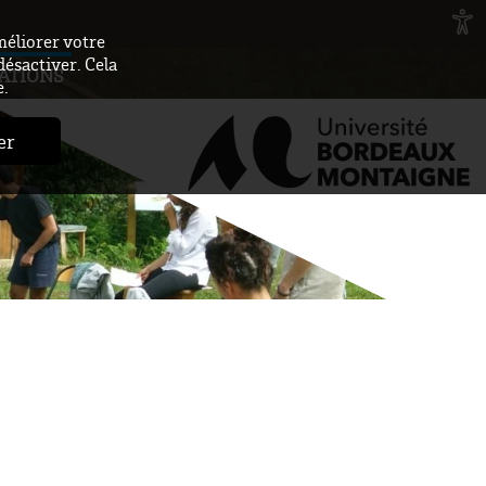
méliorer votre
désactiver. Cela
ATIONS
e.
er