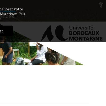
méliorer votre
désactiver. Cela
ATIONS
e.
er