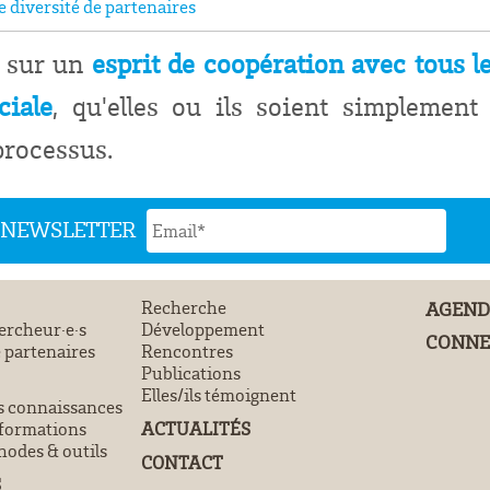
 diversité de partenaires
t sur un
esprit de coopération avec tous le
ciale
, qu'elles ou ils soient simplement 
processus.
N NEWSLETTER
Recherche
AGEN
ercheur·e·s
Développement
CONNE
 partenaires
Rencontres
Publications
Elles/ils témoignent
s connaissances
ACTUALITÉS
 formations
odes & outils
CONTACT
S