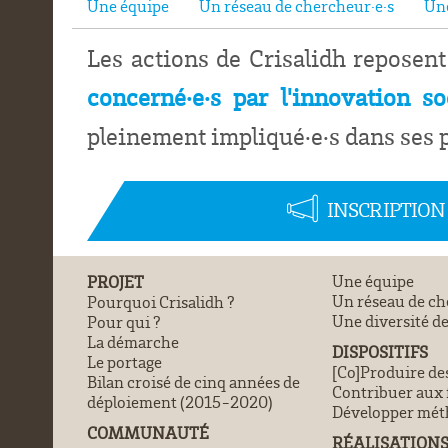
Une équipe
Un réseau de chercheur·e·s
Une
Les actions de Crisalidh reposen
concerné·e·s par l'innovation so
pleinement impliqué·e·s dans ses 
INSCRIPTIO
PROJET
Une équipe
Un réseau de ch
Pourquoi Crisalidh ?
Une diversité de
Pour qui ?
La démarche
DISPOSITIFS
Le portage
[Co]Produire de
Bilan croisé de cinq années de
Contribuer aux
déploiement (2015-2020)
Développer méth
COMMUNAUTÉ
RÉALISATION