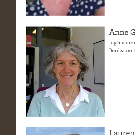
Anne G
Ingénieure 
Bordeaux e
Lauren