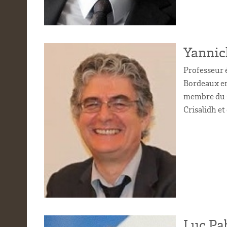
Yannic
Professeur é
Bordeaux e
membre du 
Crisalidh et
Luc Pa