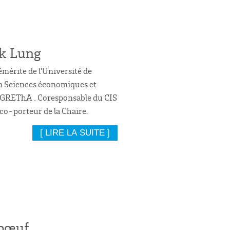
k Lung
mérite de l'Université de
n Sciences économiques et
GREThA . Coresponsable du CIS
 co-porteur de la Chaire.
[ LIRE LA SUITE ]
bœuf