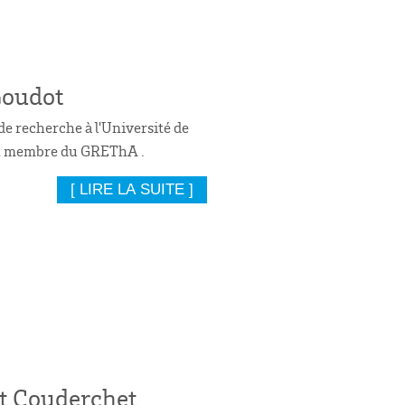
oudot
de recherche à l'Université de
t membre du GREThA .
[ LIRE LA SUITE ]
t Couderchet