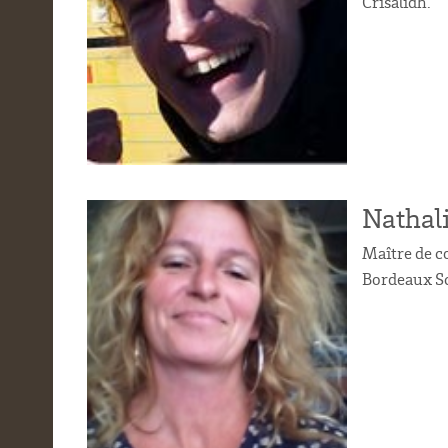
Crisalidh.
Nathal
Maître de c
Bordeaux Sc