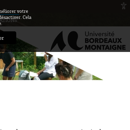
méliorer votre
désactiver. Cela
ATIONS
e.
er