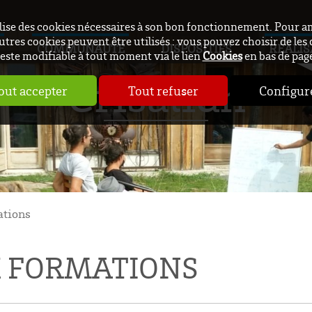
ilise des cookies nécessaires à son bon fonctionnement. Pour a
utres cookies peuvent être utilisés : vous pouvez choisir de les 
COMMUNAUTÉ
DISPOSITIFS
RÉALIS
este modifiable à tout moment via le lien
Cookies
en bas de pag
Crisalidh
out accepter
Tout refuser
Configur
ations
X FORMATIONS