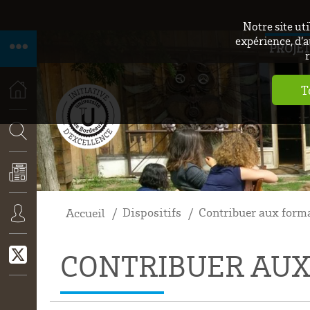
Notre site ut
expérience, d’a
PROJET
r
T
ACCUEIL
RECHERCHE
Dispositifs
Contribuer aux form
Accueil
ACTUALITÉS
CONNEXION
CONTRIBUER AU