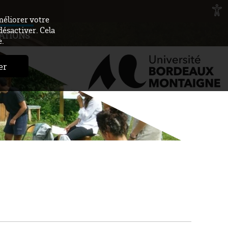
méliorer votre
désactiver. Cela
ATIONS
e.
er