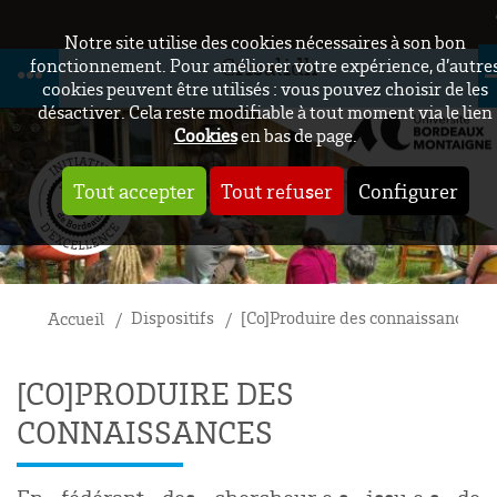
Notre site utilise des cookies nécessaires à son bon
Crisalidh
fonctionnement. Pour améliorer votre expérience, d’autre
cookies peuvent être utilisés : vous pouvez choisir de les
désactiver. Cela reste modifiable à tout moment via le lien
Cookies
en bas de page.
Tout accepter
Tout refuser
Configurer
Dispositifs
[Co]Produire des connaissances
Accueil
[CO]PRODUIRE DES
CONNAISSANCES
En fédérant des chercheur
·
e
·
s issu
·
e
·
s de