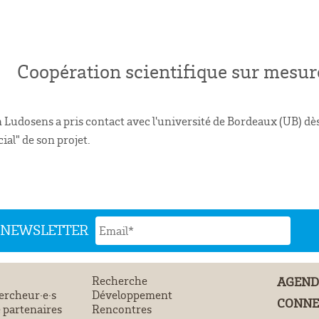
Coopération scientifique sur mesure
Ludosens a pris contact avec l'université de Bordeaux (UB) dès
al" de son projet.
N NEWSLETTER
Recherche
AGEN
ercheur·e·s
Développement
CONNE
 partenaires
Rencontres