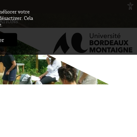
méliorer votre
désactiver. Cela
ATIONS
e.
er