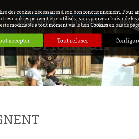
ilise des cookies nécessaires à son bon fonctionnement. Pour a
utres cookies peuvent être utilisés : vous pouvez choisir de les 
COMMUNAUTÉ
DISPOSITIFS
RÉALIS
este modifiable à tout moment via le lien
Cookies
en bas de pag
Crisalidh
out accepter
Tout refuser
Configur
t
IGNENT