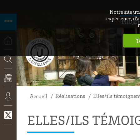
Notre site ut
expérience, d’a
PROJET
r
T
ACCUEIL
RECHERCHE
Réalisations
Elles/ils témoignen
Accueil
ACTUALITÉS
CONNEXION
ELLES/ILS TÉMO