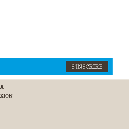
DA
XION