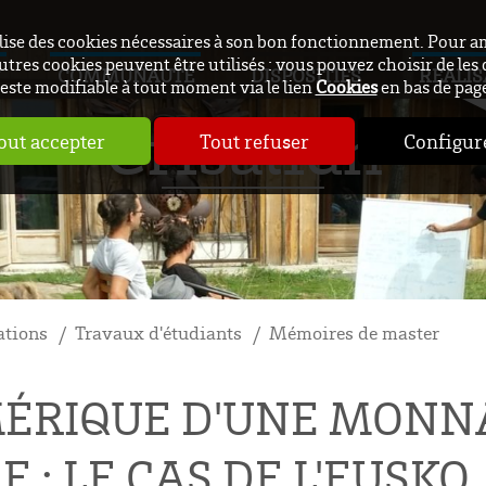
ilise des cookies nécessaires à son bon fonctionnement. Pour a
utres cookies peuvent être utilisés : vous pouvez choisir de les 
COMMUNAUTÉ
DISPOSITIFS
RÉALIS
este modifiable à tout moment via le lien
Cookies
en bas de pag
Crisalidh
out accepter
Tout refuser
Configur
ations
Travaux d'étudiants
Mémoires de master
ÉRIQUE D'UNE MONNA
: LE CAS DE L'EUSKO