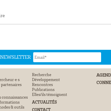
re
N NEWSLETTER
Recherche
AGEN
ercheur·e·s
Développement
CONNE
 partenaires
Rencontres
Publications
Elles/ils témoignent
s connaissances
ACTUALITÉS
 formations
odes & outils
CONTACT