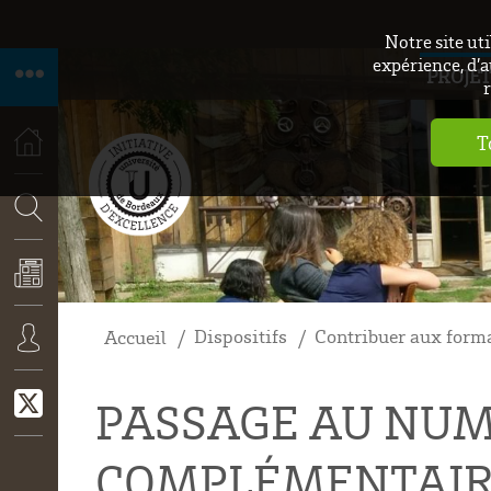
Notre site ut
expérience, d’a
PROJET
r
T
ACCUEIL
RECHERCHE
Dispositifs
Contribuer aux form
Accueil
ACTUALITÉS
CONNEXION
PASSAGE AU NUM
COMPLÉMENTAIRE 