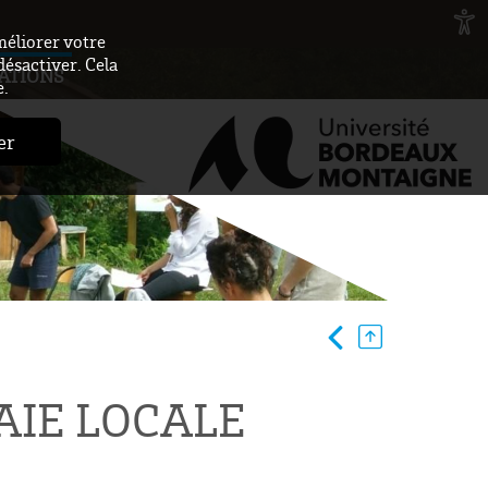
méliorer votre
désactiver. Cela
ATIONS
e.
er
IE LOCALE