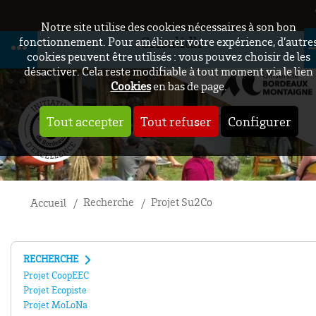
Notre site utilise des cookies nécessaires à son bon
Crisalidh
fonctionnement. Pour améliorer votre expérience, d’autre
cookies peuvent être utilisés : vous pouvez choisir de les
désactiver. Cela reste modifiable à tout moment via le lien
Cookies
en bas de page.
Tout accepter
Tout refuser
Configurer
Recherche
Projet Su2Co
Accueil
RECHERCHE
Projet CoopEEC
Projet Ecopiste
Projet MoLoNa