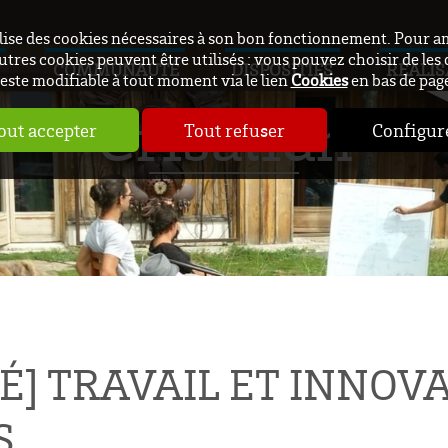
ilise des cookies nécessaires à son bon fonctionnement. Pour a
utres cookies peuvent être utilisés : vous pouvez choisir de les 
COMMUNAUTÉ
DISPOSITIFS
RÉALIS
este modifiable à tout moment via le lien
Cookies
en bas de pag
Crisalidh
out accepter
Tout refuser
Configur
TÉ] TRAVAIL ET INNOV
S