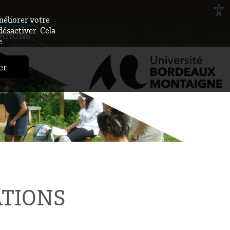
méliorer votre
désactiver. Cela
ATIONS
e.
er
ATIONS