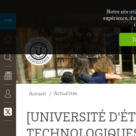
Notre site ut
expérience, d’a
PROJET
r
T
ACCUEIL
RECHERCHE
Actualités
Accueil
ACTUALITÉS
CONNEXION
[UNIVERSITÉ D'É
TECHNOLOGIQUE