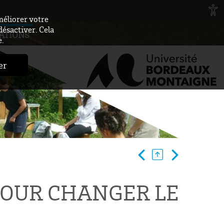
méliorer votre
désactiver. Cela
ATIONS
e.
er
POUR CHANGER LE