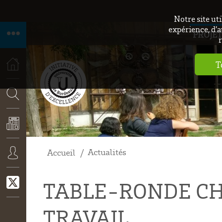
Notre site ut
expérience, d’a
PROJET
r
T
ACCUEIL
RECHERCHE
Actualités
Accueil
ACTUALITÉS
CONNEXION
TABLE-RONDE CH
TRAVAIL