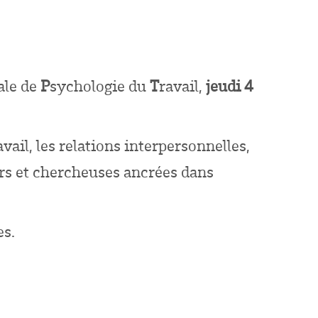
ale de
P
sychologie du
T
ravail,
jeudi 4
il, les relations interpersonnelles,
urs et chercheuses ancrées dans
es.