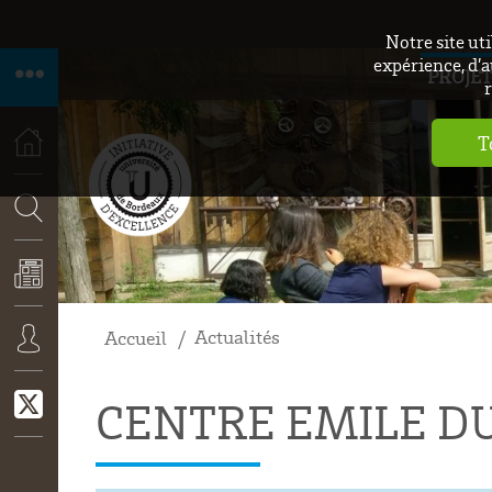
Notre site ut
expérience, d’a
PROJET
r
T
ACCUEIL
RECHERCHE
Actualités
Accueil
ACTUALITÉS
CONNEXION
CENTRE EMILE D