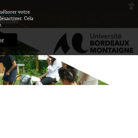
méliorer votre
désactiver. Cela
ATIONS
e.
er