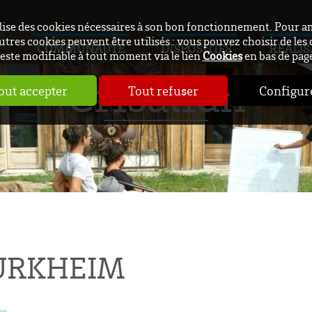
ilise des cookies nécessaires à son bon fonctionnement. Pour a
utres cookies peuvent être utilisés : vous pouvez choisir de les 
COMMUNAUTÉ
DISPOSITIFS
RÉALIS
este modifiable à tout moment via le lien
Cookies
en bas de pag
Crisalidh
out accepter
Tout refuser
Configur
URKHEIM