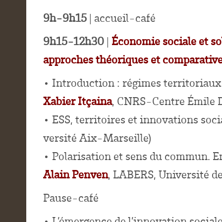
9h-9h15
| accueil-café
9h15-12h30
|
Économie sociale et sol
approches théoriques et comparativ
• Introduction : régimes territoriaux 
Xabier Itçaina
, CNRS-Centre Émile
• ESS, territoires et innovations soci
versité Aix-Marseille)
• Polarisation et sens du commun. E
Alain Penven
, LABERS, Université d
Pause-café
• L’émergence de l’innovation sociale