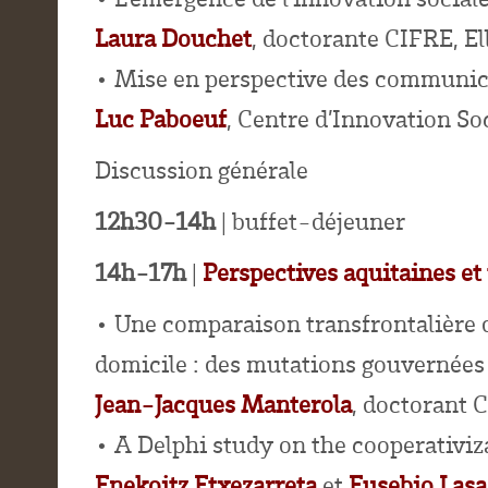
Laura Douchet
, doctorante CIFRE, 
• Mise en perspective des communic
Luc Paboeuf
, Centre d’Innovation S
Discussion générale
12h30-14h
| buffet-déjeuner
14h-17h
|
Perspectives aquitaines et
• Une comparaison transfrontalière de
domicile : des mutations gouvernées 
Jean-Jacques Manterola
, doctorant 
• A Delphi study on the cooperativiz
Enekoitz Etxezarreta
et
Eusebio Lasa