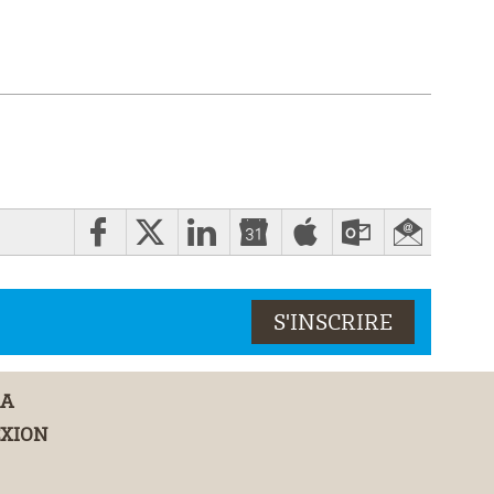
DA
XION