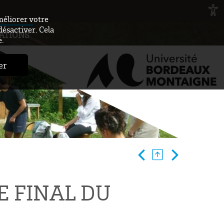
méliorer votre
désactiver. Cela
ATIONS
e.
er
E FINAL DU