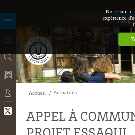
Notre site ut
expérience, d’a
PROJET
r
T
ACCUEIL
RECHERCHE
Actualités
Accueil
ACTUALITÉS
CONNEXION
APPEL À COMMUN
PROJET ESSAQUI