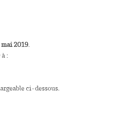
6 mai 2019
.
9
à :
argeable ci-dessous.