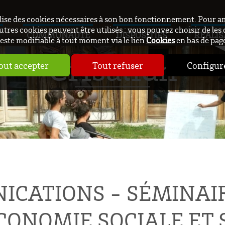
ilise des cookies nécessaires à son bon fonctionnement. Pour a
utres cookies peuvent être utilisés : vous pouvez choisir de les 
COMMUNAUTÉ
DISPOSITIFS
RÉALIS
este modifiable à tout moment via le lien
Cookies
en bas de pag
Crisalidh
out accepter
Tout refuser
Configur
ICATIONS - SÉMINAIR
ÉCONOMIE SOCIALE ET 