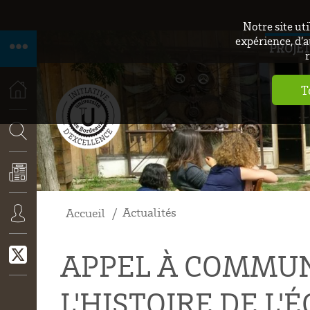
Notre site ut
expérience, d’a
PROJET
r
T
ACCUEIL
RECHERCHE
Actualités
Accueil
ACTUALITÉS
CONNEXION
APPEL À COMMUN
L'HISTOIRE DE L'