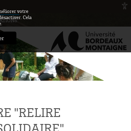
méliorer votre
désactiver. Cela
ATIONS
e.
er
E "RELIRE
SOLIDAIRE"